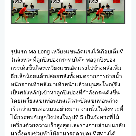
รูปแรก Ma Long เหวี่ยงแขนอัดแรงไว้เกือบเต็มที่
ในจังหวะที่ลูกปิงปองกระทบโต๊ะ พอลูกปิงปอง
กระเด้งขึ้นก็จะเหวี่ยงแขนอัดแรงไปข้างหลังเพิ่ม
อีกเล็กน้อยแล้วปล่อยพลังทั้งหมดจากการถ่ายน้ำ
หนักจากเท้าหลังมาเท้าหน้าแล้วหมุนสะโพก(ซึ่ง
เป็นพลังหลัก)เข้าหาลูกปิงปองที่กำลังกระเด้งขึ้น
โดยเหวี่ยงแขนท่อนบนแล้วสะบัดแขนท่อนล่าง
เร็วกว่าแขนท่อนบนอย่างมาก จากนั้นในจังหวะที่
ไม้กระทบกับลูกปิงปองในรูปที่ 5 เป็นจังหวะที่ไม้
เหวี่ยงด้วยความเร็วสูงสุดและร่างกายส่วนบนกลับ
มาตั้งตรงช่วยทำให้สามารถควบคุมทิศทางได้