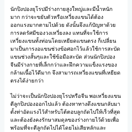
Facebook
Twitter
Share
นักปิงปองยุโรปมีร่างกายสูงใหญ่และมีน้ำหนัก
มาก กว่าจะขยับตัวหรือเหวี่ยงแขนได้ต้อง
ออกแรงมากตามไปด้วย ดังนั้นจึงแก้ปัญหาด้วย
การลดรัศมีของวงเหวี่ยงลง แทนที่จะใช้การ
เหวี่ยงแขนทั้งท่อนโดยเหยียดแขนตรง ก็เปลี่ยน
มาเป็นการงอแขนช่วงข้อศอกไว้แล้วใช้การสะบัด
แขนช่วงสั้นๆและใช้ข้อมือสะบัด ส่วนนักปิงปอง
จีนมีร่างกายที่เล็กกว่าและฝึกความแข็งแรงของ
กล้ามเนื้อไว้ดีมาก จึงสามารถเหวี่ยงแขนที่เหยียด
ตรงได้ง่ายกว่า
ไม่ว่าจะเป็นนักปิงปองยุโรปหรือจีน พอเหวี่ยงแขน
ตีลูกปิงปองออกไปแล้ว ต้องหาทางดึงแขนกลับมา
ตั้งท่าอัดแรงไว้สำหรับโต้ตอบลูกถัดไปให้เร็วที่สุด
และต้องยังคงรักษาสมดุลของร่างกายไว้ด้วยเพื่อ
พร้อมที่จะตีลูกถัดไปได้โดยไม่เสียหลักและ