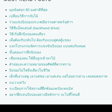
มุมข้อศอก 90 องศาดีที่สุด
เปลี่ยนวิธีการจับไม้
ร่วมแข่งปิงปองประเพณีธรรมศาสตร์จุฬาฯ
วิธีตีแบ็คแฮนด์ (backhand drive)
วิธีเริ่มฝึกปิงปองคนเดียว
เมื่อต้องรับกลับไป ต้องรับแบบคู่ต่อสู้แขยง
แจกโปรแกรมจัดการแข่งขันปิงปอง แบบพบกันหมด
ขั้นตอนการฝึกปิงปอง
เชือกล่องหน ใช้ดึงลูกเข้าหาไม้
คำย่อและความหมายของศัพท์ที่ควรทราบ
ปิงปองไม่ใช่สิ่งเดียวในชีวิต
เด็กที่เอาแต่ดู เอาแต่ชม เอาแต่เล่น แต่ไม่อยากอ่าน เลยหมดสภาพ
แนววงสวิง
ระเบียบการใช้สถานที่ฝึกซ้อมเทเบิลเทนนิส
อยากฝึกเล่นปิงปองอย่างมีหลักการ จะไปที่ไหนดี