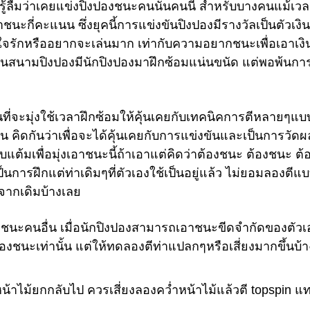
่รู้ลืมว่าเคยแข่งปิงปองชนะคนนั้นคนนี้ สำหรับบางคนแม้เว
นะกี่คะแนน ซึ่งยุคนี้การแข่งขันปิงปองมีรางวัลเป็นตัวเงิน
ใจรักหรืออยากจะเล่นมาก เท่ากับความอยากชนะเพื่อเอาเงิ
ห็นสนามปิงปองมีนักปิงปองมาฝึกซ้อมแน่นขนัด แต่พอพ้นกา
่จะมุ่งใช้เวลาฝึกซ้อมให้คุ้นเคยกับเทคนิคการตีหลายๆแบ
ัน คิดกันว่าเพื่อจะได้คุ้นเคยกับการแข่งขันและเป็นการวัด
แต้มเพื่อมุ่งเอาชนะนี้ถ้าเอาแต่คิดว่าต้องชนะ ต้องชนะ ต้
็นการฝึกแต่ท่าเดิมๆที่ตัวเองใช้เป็นอยู่แล้ว ไม่ยอมลองตีแ
ปจากเดิมบ้างเลย
ชนะคนอื่น เมื่อนักปิงปองสามารถเอาชนะขีดจำกัดของตัวเ
้องชนะเท่านั้น แต่ให้ทดลองตีท่าแปลกๆหรือเสี่ยงมากขึ้นบ้า
หน้าไม้ยกกลับไป ควรเสี่ยงลองคว่ำหน้าไม้แล้วตี topspin แ