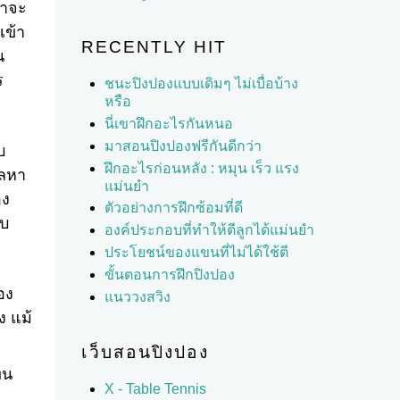
ลาจะ
เข้า
RECENTLY HIT
น
ร
ชนะปิงปองแบบเดิมๆ ไม่เบื่อบ้าง
หรือ
นี่เขาฝึกอะไรกันหนอ
มาสอนปิงปองฟรีกันดีกว่า
บ
ฝึกอะไรก่อนหลัง : หมุน เร็ว แรง
ผลหา
แม่นยำ
อง
ตัวอย่างการฝึกซ้อมที่ดี
บบ
องค์ประกอบที่ทำให้ตีลูกได้แม่นยำ
ประโยชน์ของแขนที่ไม่ได้ใช้ตี
ขั้นตอนการฝึกปิงปอง
อง
แนววงสวิง
ง แม้
เว็บสอนปิงปอง
ทน
X - Table Tennis