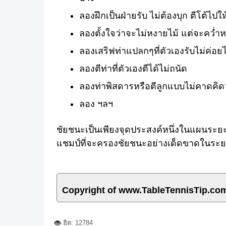
ลองฝึกเป็นฝ่ายรับ ไม่ต้องบุก ตีโต้ไปให้
ลองตั้งใจว่าจะไม่หงายไม้ แต่จะคว่ำห
ลองเสริฟท่าแปลกๆที่ตัวเองรับไม่ค่อยได้ เ
ลองตีท่าที่ตัวเองตีได้ไม่ถนัด
ลองท่าพิสดารหรือตีลูกแบบไม่คาดคิด
ลอง ฯลฯ
ชัยชนะเป็นเพียงจุดประสงค์หนึ่งในแผนระ
แชมป์ที่จะครองชัยชนะอย่างเด็ดขาดในระ
Copyright of www.TableTennisTip.co
ฮิต: 12784