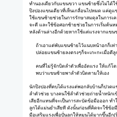
ทำนองเดียวกับแขนขวา แขนซ้ายซึ่งไม่ได้ใช
ปิงปองแขนเดียวที่เห็นเกลื่อนไปหมด แค่ดูแขนซ
ใช้แขนซ้ายช่วยในการรักษาสมดุลในการเคลื
จะตี และใช้ข้อศอกซ้ายช่วยในการเริ่มต้นห
หลังด้านล่างอีกด้วยหากใช้แต่แรงจากแขนข
ถ้าเอาแต่พับแขนซ้ายไว้แนบหน้าอกก็เท
ปล่อยแขนซ้ายลงตรงๆก็จะเกะกะเมื่อตีล
คนที่ไม่รู้จักบิดลำตัวเพื่ออัดแรง ให้แก
พบว่าแขนซ้ายพาลำตัวบิดตามให้เอง
นักปิงปองที่ตบได้แรงแต่พอกลับบ้านก็ปวดแข
ลำตัวช่วย บางคนใช้ลำตัวช่วยถ่ายน้ำหนักเข
เสียอีกแทนที่จะเป็นการสะบัดข้อมือออก ทำให
ลูกได้แม่นยำเสียที ดังนั้นก่อนที่คิดจะใช้ข้อ
มือเสริมแรงเพื่อปั่นลูกให้หมุนได้มากขึ้นอ