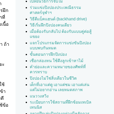
เปลี่ยนวิธีการจับไม้
ก
ร่วมแข่งปิงปองประเพณีธรรม
วรฝึก
ศาสตร์จุฬาฯ
ที่
วิธีตีแบ็คแฮนด์ (backhand drive)
เนื้อ
วิธีเริ่มฝึกปิงปองคนเดียว
เมื่อต้องรับกลับไป ต้องรับแบบคู่ต่อสู้
แขยง
แจกโปรแกรมจัดการแข่งขันปิงปอง
า ถ้า
แบบพบกันหมด
ขั้นตอนการฝึกปิงปอง
เชือกล่องหน ใช้ดึงลูกเข้าหาไม้
งจะ
คำย่อและความหมายของศัพท์ที่
ควรทราบ
ปิงปองไม่ใช่สิ่งเดียวในชีวิต
ใช้
เด็กที่เอาแต่ดู เอาแต่ชม เอาแต่เล่น
แต่ไม่อยากอ่าน เลยหมดสภาพ
ข้า
แนววงสวิง
ตี
ระเบียบการใช้สถานที่ฝึกซ้อมเทเบิล
ช้ข้อ
เทนนิส
อยากฝึกเล่นปิงปองอย่างมีหลักการ