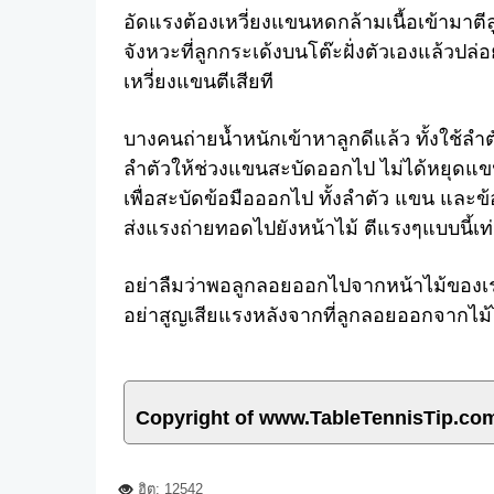
อัดแรงต้องเหวี่ยงแขนหดกล้ามเนื้อเข้ามาตีลู
จังหวะที่ลูกกระเด้งบนโต๊ะฝั่งตัวเองแล้วปล
เหวี่ยงแขนตีเสียที
บางคนถ่ายน้ำหนักเข้าหาลูกดีแล้ว ทั้งใช้ลำต
ลำตัวให้ช่วงแขนสะบัดออกไป ไม่ได้หยุดแ
เพื่อสะบัดข้อมือออกไป ทั้งลำตัว แขน และข
ส่งแรงถ่ายทอดไปยังหน้าไม้ ตีแรงๆแบบนี้เ
อย่าลืมว่าพอลูกลอยออกไปจากหน้าไม้ของเรา
อย่าสูญเสียแรงหลังจากที่ลูกลอยออกจากไม้
Copyright of www.TableTennisTip.co
ฮิต: 12542