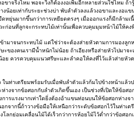
อขาจริงไหม พอจะวิ่งก็ต้องงอเพิ่มอีกหลายส่วนใช่ไหม ถ้ารู้
ย่างน้อยเท่ากับระยะช่วงบ่า พับลำตัวลงแล้วงอขาและงอแขน
้ยืดหยุ่นมากขึ้นกว่าการเหยียดตรงๆ เมื่อออกแรงก็มีกล้ามเนื
ะก่อนที่ลูกจะกระทบไม้เท่านั้นเพื่อควบคุมมุมหน้าไม้ให้คงที
อยเข้ามาจนกระทบไม้ แต่ใช่ว่าจะต้องส่ายหัวตามการมองลูกห
ษะของคนเรามีน้ำหนักไม่น้อย ถ้าเอียงหรือส่ายหัวไปมาจะเ
้อย ควรควบคุมแนวศรีษะและลำคอให้คงที่ไว้แล้วส่ายหัว
 ในท่าเตรียมพร้อมรับเมื่อพับลำตัวแล้วก้มไปข้างหน้าแล้ว
่างจากข้อศอกกับลำตัวเกิดขึ้นเอง เป็นช่วงที่เปิดให้ข้อศอ
ต้องการแรงมากเท่าใดยิ่งต้องอ้าแขนท่อนบนให้ข้อศอกห่างจ
อกจากนี้ถ้าวางข้อมือให้เหนือกว่าระดับข้อศอกไว้ในท่าเตร
งโลกย่อมเคลื่อนไม้ได้เร็วกว่าการห้อยไม้ไว้ต่ำกว่าข้อศอก