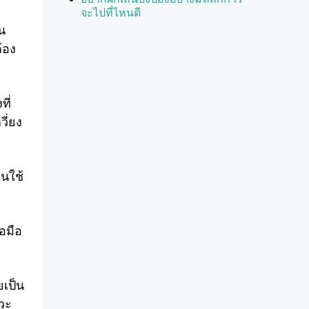
จะไปที่ไหนดี
น
้อง
ี่
วี่ยง
็นใช้
้อมือ
ยเป็น
หวะ