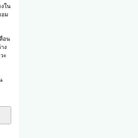
แรงใน
่ยอม
ื่อน
่าง
หวะ
น