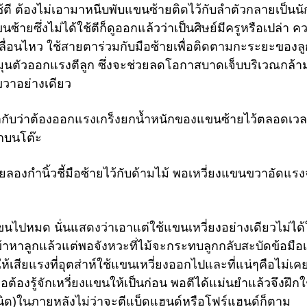
้ตี ต้องไม่เอามาหนีบพับแขนซ้ายติดไว้กับลำตัวกลายเป็นนั
้ายซึ่งไม่ได้ใช้ตีก็ดูออกแล้วว่าเป็นศิษย์มีครูหรือเปล่า ค
่อนไหว ใช้สายตาร่วมกับมือซ้ายเพื่อติดตามกะระยะของลูก
มุนตัวออกแรงตีลูก ซึ่งจะช่วยลดโอกาสบาดเจ็บบริเวณกล้าม
วาอย่างเดียว
่ากับว่าต้องออกแรงเกร็งยกน้ำหนักของแขนซ้ายไว้ตลอดเวล
ูกบนโต๊ะ
้โดยลองกำนิ้วชี้มือซ้ายไว้กับด้ามไม้ พอเหวี่ยงแขนขวาอัดแร
นไปหมด นั่นแสดงว่าเอาแต่ใช้แขนเหวี่ยงอย่างเดียวไม่ได้
้าหาลูกแล้วแต่พอจังหวะที่ไม้จะกระทบลูกกลับสะบัดข้อมือเ
้เสียแรงที่อุตส่าห์ใช้แขนเหวี่ยงออกไปและที่แน่ๆคือไม่เคย
มือต้องรู้จักเหวี่ยงแขนให้เป็นก่อน พอตีได้แม่นยำแล้วจึงฝึกใ
ีก(นิด)ในภายหลังไม่ว่าจะตีแบ็ดแฮนด์หรือโฟร์แฮนด์ก็ตาม