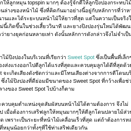
ให้ลูกหมุน topspin มากๆ ต้องรู้จักตีให้ลูกปิงปองกระทบไม
่างของหน้าไม้ ซึ่งที่คิดกันมาอย่างนี้อยู่กับหลักการที่ว่าห
้นานและได้ระยะบนหน้าไม้ให้ยาวที่สุด แต่ในความเป็นจริง
ี้เกิดขึ้นในช่วงเสี้ยววินาที และยางปิงปองรุ่นใหม่ได้พัฒน
ายางยุคก่อนหลายเท่า ดังนั้นหลักการดังกล่าวจึงไม่จำเป็น
าไม้ปิงปองในบริเวณที่เรียกว่า
Sweet Spot
ซึ่งเป็นพื้นที่เล็ก
องส่งแรงออกไปตีลูกได้แรงที่สุดและควบคุมลูกได้ดีที่สุดด้ว
ot จะเกิดเสียงดังชัดกว่าและมีโทนเสียงต่างจากการตีโดนบ
ลูก ซึ่งไม้ปิงปองที่ดีย่อมมีขนาดของ Sweet Spot ที่กว้างเพื่อช่
กลางของ Sweet Spot ไปบ้างก็ตาม
จะควบคุมตำแหน่งจุดสัมผัสบนหน้าไม้ได้ตามต้องการ จึงไม่
 เมื่อต้องการเสริฟลูกให้หมุนมากๆให้ตีลูกโดนปลายไม้ส่วน
ด เพราะเป็นระยะที่หน้าไม้เคลื่อนเร็วที่สุด แต่ถ้าต้องการ
ที่หมุนน้อยกว่าทั้งๆที่ใช้ท่าเสริฟเดียวกัน