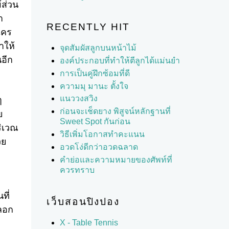
้ส่วน
า
RECENTLY HIT
ใคร
าให้
จุดสัมผัสลูกบนหน้าไม้
อีก
องค์ประกอบที่ทำให้ตีลูกได้แม่นยำ
การเป็นคู่ฝึกซ้อมที่ดี
ความมุ มานะ ตั้งใจ
แนววงสวิง
ๆ
ก่อนจะเช็ดยาง พิสูจน์หลักฐานที่
ย
Sweet Spot กันก่อน
ริเวณ
วิธีเพิ่มโอกาสทำคะแนน
วย
อวดโง่ดีกว่าอวดฉลาด
คำย่อและความหมายของศัพท์ที่
ควรทราบ
ที่
เว็บสอนปิงปอง
หลอก
X - Table Tennis