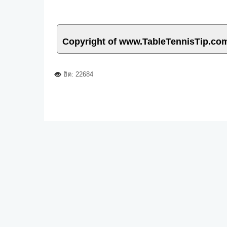
Copyright of www.TableTennisTip.co
ฮิต: 22684