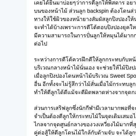
เคยได้ยินมาบ่อยๆว่าการตีลูกให้พิสดาร อยาก
บนของหน้าไม้ ส่วนลูก backspin ต้องโดนส่วนล
ทางให้ใช้ผิวของหน้ายางสัมผัสลูกปิงปองให
จะทำได้บ้างเพราะการตีโต้ตอบปิงปองยุคใหม่น
มีความสามารถในการปั่นลูกให้หมุนได้มากกว่
ต่อไป
ระหว่างการตีโต้ควรฝึกตีให้ลูกกระทบกับหน้
บริเวณกลางหน้าไม้นั่นเอง จะช่วยให้ไม้ปิงป
เมื่อลูกปิงปองโดนหน้าไม้บริเวณ Sweet Sp
อื่น อีกทั้งจะไม่รู้สึกว่าไม้สั่นเมื่อไม้กระทบ
ทำให้ตีลูกได้ดีแม้จะตีผิดพลาดห่างจากจุด
ส่วนการเสริฟลูกซึ่งนักกีฬามีเวลามากพอที่
จำเป็นต้องตีลูกให้กระทบไม้ในจุดเดิมเสมอไป
ไกลจากจุดศูนย์กลางของวงเหวี่ยงไม้มากที่สุ
คู่ต่อสู้ให้ตีลูกโดนไม้ใกล้กับด้ามจับ จะได้ลูก