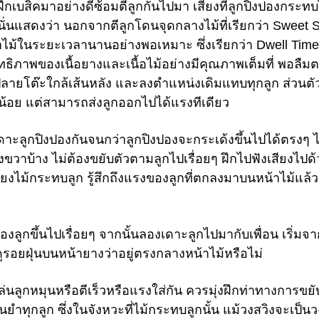
ึกเบสิคมาอย่างดีซ้อมตีลูกกันไปมา เสียงที่ลูกปิงปองกระทบ
นั่นแสดงว่า นอกจากตีลูกโดนจุดกลางไม้ที่เรียกว่า Sweet 
้าไม้ในระยะเวลานานอย่างพอเหมาะ ซึ่งเรียกว่า Dwell Time
ิภาพของเนื้อยางและเนื้อไม้อย่างมีคุณภาพเต็มที่ พอลืมต
ปลายโต๊ะใกล้เส้นหลัง และลงตำแหน่งเดิมแทบทุกลูก ส่วนตั
็กน้อย แต่สามารถส่งลูกออกไปได้แรงทีเดียว
กเดาะลูกปิงปองกันจนกว่าลูกปิงปองจะกระเด้งขึ้นไปได้ตรงๆ ไ
งขวาบ้าง ไม่ต้องขยับตัวตามลูกไปเรื่อยๆ ฝึกไปฟังเสียงไปด
สียงไม้กระทบลูก รู้สึกถึงแรงของลูกที่ตกลงมาบนหน้าไม้แล้ว
งลูกขึ้นไปเรื่อยๆ จากนั้นลองเดาะลูกไปมากับเพื่อน เริ่มจา
ดูรอยฝุ่นบนหน้ายางว่าอยู่ตรงกลางหน้าไม้หรือไม่
ล่นลูกหมุนหรือตีเร็วหรือแรงใส่กัน ควรมุ่งฝึกท่าทางการขยั
่นยำทุกลูก ซึ่งในจังหวะที่ไม้กระทบลูกนั้น แม้วงสวิงจะเป็นว