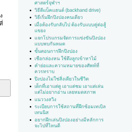
ศาสตร์จุฬาฯ
วิธีตีแบ็คแฮนด์ (backhand drive)
วง
วิธีเริ่มฝึกปิงปองคนเดียว
ี่
เมื่อต้องรับกลับไป ต้องรับแบบคู่ต่อสู้
แขยง
แจกโปรแกรมจัดการแข่งขันปิงปอง
แบบพบกันหมด
ขั้นตอนการฝึกปิงปอง
เชือกล่องหน ใช้ดึงลูกเข้าหาไม้
คำย่อและความหมายของศัพท์ที่
ควรทราบ
ปิงปองไม่ใช่สิ่งเดียวในชีวิต
เด็กที่เอาแต่ดู เอาแต่ชม เอาแต่เล่น
แต่ไม่อยากอ่าน เลยหมดสภาพ
แนววงสวิง
ระเบียบการใช้สถานที่ฝึกซ้อมเทเบิล
เทนนิส
อยากฝึกเล่นปิงปองอย่างมีหลักการ
จะไปที่ไหนดี