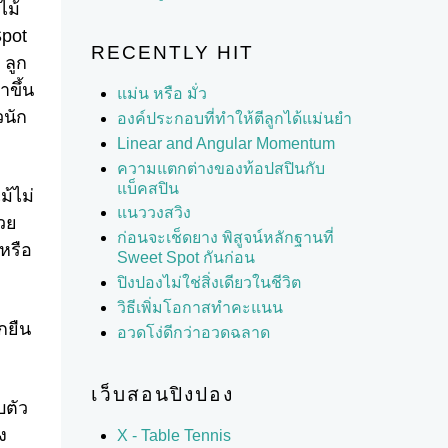
ไม้
Spot
RECENTLY HIT
 ลูก
าขึ้น
แม่น หรือ มั่ว
วนัก
องค์ประกอบที่ทำให้ตีลูกได้แม่นยำ
Linear and Angular Momentum
ความแตกต่างของท้อปสปินกับ
แบ็คสปิน
ม้ไม่
แนววงสวิง
้วย
ก่อนจะเช็ดยาง พิสูจน์หลักฐานที่
หรือ
Sweet Spot กันก่อน
ปิงปองไม่ใช่สิ่งเดียวในชีวิต
วิธีเพิ่มโอกาสทำคะแนน
กยืน
อวดโง่ดีกว่าอวดฉลาด
เว็บสอนปิงปอง
บตัว
ง
X - Table Tennis