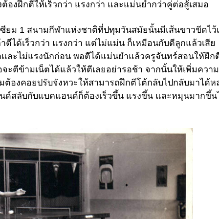
งต้องฝึกตีให้เร็วกว่า แรงกว่า และแม่นยำกว่าคู่ต่อสู้เสมอ
นเซียม 1 สนามกีฬาแห่งชาติที่ปทุมวันสมัยนั้นมีเส้นขาวขีดไว้
าตีได้เร็วกว่า แรงกว่า แต่ไม่แม่น ก็เหมือนกับตีลูกแล้วเสีย
าและไม่แรงนักก่อน พอตีได้แม่นยำแล้วครูจันทร์สอนให้ฝึกต
พอจะตีข้ามเน็ตได้แล้วให้ตีเลยอย่ารอช้า จากนั้นให้เพิ่มควา
้อมต้องคอยปรับจังหวะให้สามารถฝึกตีโต้กลับไปกลับมาได้
ฮนด์สลับกับแบคแฮนด์ก็ต้องเร็วขึ้น แรงขึ้น และหมุนมากขึ้น