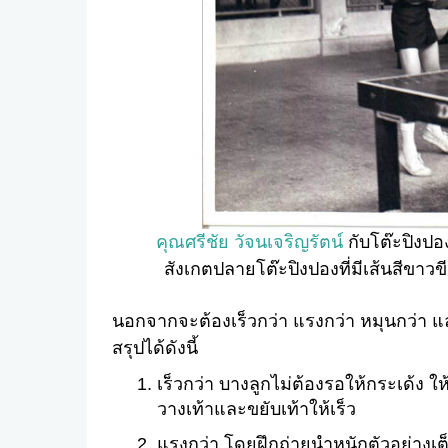
คุณศรีชัย วัจนเจริญรัตน์
กับโต๊ะปิงปองย
สังเกตปลายโต๊ะปิงปองที่มีเส้นสีขาวข
นอกจากจะต้องเร็วกว่า แรงกว่า หมุนกว่า แล
สรุปได้ดังนี้
เร็วกว่า บางลูกไม่ต้องรอให้กระเด้ง ใ
วางเท้าและขยับเท้าให้เร็ว
แรงกว่า โดยฝึกถ่ายนำหนักตัวอย่างเต็