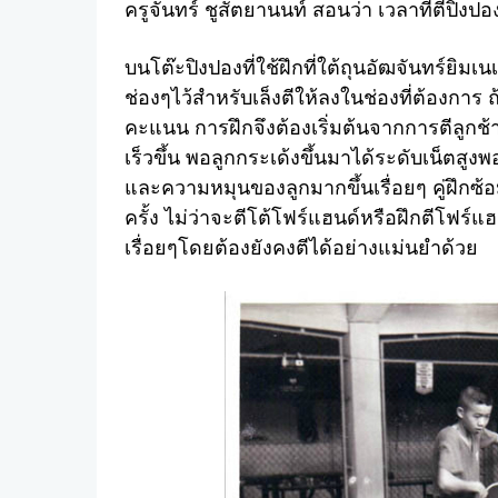
ครูจันทร์ ชูสัตยานนท์ สอนว่า เวลาที่ตีปิงปอ
บนโต๊ะปิงปองที่ใช้ฝึกที่ใต้ถุนอัฒจันทร์ยิมเ
ช่องๆไว้สำหรับเล็งตีให้ลงในช่องที่ต้องการ ถ้
คะแนน การฝึกจึงต้องเริ่มต้นจากการตีลูกช้
เร็วขึ้น พอลูกกระเด้งขึ้นมาได้ระดับเน็ตสูง
และความหมุนของลูกมากขึ้นเรื่อยๆ คู่ฝึกซ
ครั้ง ไม่ว่าจะตีโต้โฟร์แฮนด์หรือฝึกตีโฟร์แ
เรื่อยๆโดยต้องยังคงตีได้อย่างแม่นยำด้วย