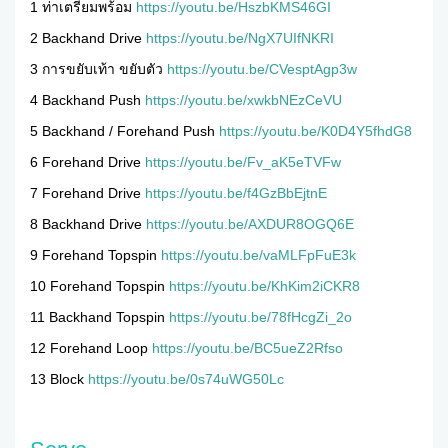
1 ท่าเตรียมพร้อม
https://youtu.be/HszbKMS46GI
2 Backhand Drive
https://youtu.be/NgX7UIfNKRI
3 การขยับเท้า ขยับตัว
https://youtu.be/CVesptAgp3w
4 Backhand Push
https://youtu.be/xwkbNEzCeVU
5 Backhand / Forehand Push
https://youtu.be/K0D4Y5fhdG8
6 Forehand Drive
https://youtu.be/Fv_aK5eTVFw
7 Forehand Drive
https://youtu.be/f4GzBbEjtnE
8 Backhand Drive
https://youtu.be/AXDUR8OGQ6E
9 Forehand Topspin
https://youtu.be/vaMLFpFuE3k
10 Forehand Topspin
https://youtu.be/KhKim2iCKR8
11 Backhand Topspin
https://youtu.be/78fHcgZi_2o
12 Forehand Loop
https://youtu.be/BC5ueZ2Rfso
13 Block
https://youtu.be/0s74uWG50Lc