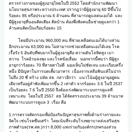
ตรวจร่างกายของผู้สูงอายุไทยในปี 2552 โดยสำนักงานพัฒนา
นโยบายสุขภาพระหว่างประเทศ ปรากฎว่ามีผู้สูงอายุ 60 ปีขึ้นไป
ร้อยละ 85 หรือประมาณ 6 ล้านคน ที่สามารถดูแลตนเองได้ และ
มีผู้สูงอายุที่นอนติดเตียง ติดบ้าน ต้องพึ่งพิงคนอื่นช่วยดูแลกว่า 1
ล้านคนคิดเป็นเกือบร้อยละ 15
โดยมีประมาณ 960,000 คน ที่ช่วยเหลือตนเองได้บางส่วน
อีกประมาณ 63,000 คน ไม่สามารถช่วยเหลือตนเองได้เลย โรค
เรื้อรัง 5 อันดับที่พบมากในผู้สูงอายุคือ ความดันโลหิตสูง เบา
หวาน โรคอ้วนลงพุง และโรคข้อเสื่อม นอกจากนี้พบว่า มีผู้สูง
อายุกว่าร้อยละ 70 ที่สายตาไม่ดี มองเห็นไม่ชัดเจน และเกือบครึ่ง
หนึ่ง มีปัญหาในการบดเคี้ยวอาหาร เนื่องจากเหลือฟันแท้ในปาก
ไม่ถึง 20 ซี่ สร้าง ปลัด สธ. กล่าวอีกว่า แนวโน้มผู้สูงอายุอยู่คน
เดียวหรืออยู่ลำพังเพิ่มมากขึ้น 2 เท่าตัว จากร้อยละ 3.6 ในปี 2537
เป็นร้อยละ 7.6 ในปี 2550 จึงต้องเร่งพัฒนาระบบการดูแลที่
เหมาะสม โดยในปี 2557 สธ.ได้จัดสรรงบประมาณ 39 ล้านบาท
พัฒนาระบบการดูแล 3 เรื่อง คือ
1.การตรวจคัดกรองเพื่อป้องกันปัญหาสุขภาพทั้งด้านร่างกายและ
จิตใจ เช่นโรคซึมเศร้า โดยเน้นที่ระดับโรงพยาบาลส่งเสริมสุข
ภาพตำบล(รพ.สต.)กว่า 8,000 แห่งร่วมกับองค์กรปกครองส่วน