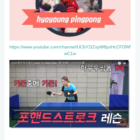
https://www.youtube.com/channel/UCbY2IZvpW8pxHcCFDWf
wC1w