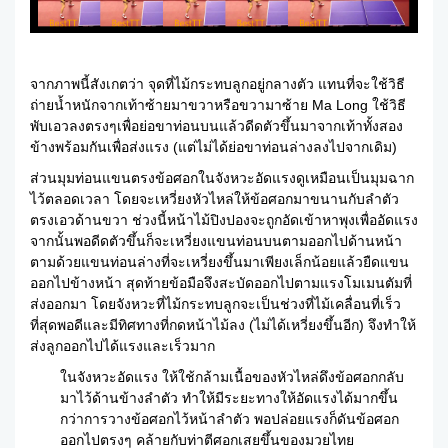
จากภาพนี้สังเกตว่า จุดที่ไม้กระทบลูกอยู่กลางตัว แทนที่จะใช้วิธี
ถ่ายน้ำหนักจากเท้าซ้ายมาขวาหรือขวามาซ้าย Ma Long ใช้วิธี
พับเอวลงตรงๆเพื่อย่อขาท่อนบนแล้วดีดตัวขึ้นมาจากเท้าทั้งสอง
ข้างพร้อมกันเพื่อส่งแรง (แต่ไม่ได้ย่อขาท่อนล่างลงไปจากเดิม)
ส่วนมุมท่อนแขนตรงข้อศอกในจังหวะอัดแรงดูเหมือนเป็นมุมฉาก
ไว้ตลอดเวลา โดยจะเหวี่ยงหัวไหล่ให้ข้อศอกมาขนานกับลำตัว
ตรงเอวด้านขวา ช่วงนี้หน้าไม้ปิงปองจะถูกอัดเข้าหาพุงเพื่ออัดแรง
จากนั้นพอดีดตัวขึ้นก็จะเหวี่ยงแขนท่อนบนตามออกไปด้านหน้า
ตามด้วยแขนท่อนล่างที่จะเหวี่ยงขึ้นมาเพียงเล็กน้อยแล้วยืดแขน
ออกไปข้างหน้า สุดท้ายข้อมือจึงสะบัดออกไปตามแรงโมเมนตัมที่
ส่งออกมา โดยจังหวะที่ไม้กระทบลูกจะเป็นช่วงที่ไม้เคลื่อนที่เร็ว
ที่สุดพอดีและมีทิศทางที่กดหน้าไม้ลง (ไม่ได้เหวี่ยงขึ้นอีก) จึงทำให้
ส่งลูกออกไปได้แรงและเร็วมาก
ในจังหวะอัดแรง ให้ใช้กล้ามเนื้อของหัวไหล่ดึงข้อศอกกลับ
มาไว้ด้านข้างลำตัว ทำให้มีระยะทางให้อัดแรงได้มากขึ้น
กว่าการวางข้อศอกไว้หน้าลำตัว พอปล่อยแรงก็ดันข้อศอก
ออกไปตรงๆ คล้ายกับท่าตีศอกเสยขึ้นของมวยไทย