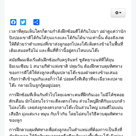
Facebook
Twitter
Share
เวลาที่คุณเห็นใครก็ตามกำลังฝึกซ้อมตีโต้กันไปมา อย่าดูแค่ว่านัก
ปิงปองเขาตีโต้กันได้รุนแรงและโต้กันได้นานเท่านั้น ต้องสังเกต
ให้ดีด้วยว่าตำแหน่งที่เขาส่งลูกออกไปลงโต๊ะฝั่งตรงข้ามในพื้นที่
เดิมเสมอหรือไม่ และพื้นที่ที่ว่านี้อยู่ตรงไหนบนโต๊ะ
สมัยที่ผมเพิ่งเริ่มต้นฝึกซ้อมกับครูจันทร์ ชูสัตยานนท์ที่ใต้ถุน
ยิมเนเซียม 1 สนามกีฬาแห่งชาติ ปทุมวัน ต้องฝึกควบคุมทิศทาง
ของการตีโต้ให้ส่งลูกลงที่มุมปลายโต๊ะของฝ่ายตรงข้ามเสมอ
เรียกว่าตีเข้ามุมกันเลยก็ว่าได้ บ่อยครั้งทีเดียวที่จะเฉี่ยวลงปลาย
โต๊ะ กลายเป็นลูกกู้ดอยู่บ่อยๆ
การฝึกซ้อมที่เห็นกันทั่วไปโดยเฉพาะคนที่ฝึกกันเอง ไม่มีโค้ชคอย
ตักเตือน มักไม่สนใจว่าจะตีลงตรงไหน ส่วนใหญ่ฝึกตีกันแบบกลัว
ไม่ลงโต๊ะ เลยส่งลูกลงตรงกลางโต๊ะเป็นส่วนใหญ่ แถมตีไม่แม่น
เสียอีก มุ่งแต่แรง หมุน กับเร็วกัน โดยไม่สนใจวิธีควบคุมทิศทาง
ของลูก
การฝึกควบคุมทิศทางเพื่อส่งลูกลงในตำแหน่งที่ต้องการเป็นสิ่งที่