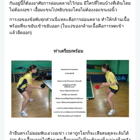
กันอยู่นี้ก็ต้องอาศัยการผ่อนคลายไว้ก่อน มีใครที่ไหนบ้างที่เดินโดย
ไม่ต้องงอขา เอื้อมแขนไปหยิบของโดยไม่ต้องงอแขนงอนิ้ว
การงอของข้อพับทุกส่วนนี่แหละคือการผ่อนคลาย ทำให้กล้ามเนื้อ
พร้อมที่จะขยับเข้าขยับออก (ในแง่ของกล้ามเนื้อคือการหดเข้า
แล้วยืดออก)
ถ้ายืนตรงไม่ยอมพับเอวงอเข่า เวลาถูกโยกก็จะเสียสมดุลจะล้มได้
ง่าย ต้องเอื้อมออกไปตีลูก พอเอื้อมออกไปก็จะต้องเกร็งเอวเกร็งหลัง