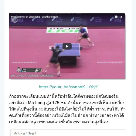
https://youtu.be/xwnhnK_uYqY
ถ้าอยากจะเลียนแบบท่านี้หรือท่าอื่นใดก็ตามของนักปิงปองจีน
อย่าลืมว่า Ma Long สูง 175 ซม ดังนั้นท่าของเขาที่เห็นว่าเหวี่ยง
ไม้ลงไปที่พุงนั้น ระดับของไม้ยังไงๆก็ยังไม่ได้ต่ำกว่าระดับโต๊ะ ถ้า
คนตัวเตี้ยกว่านี้ต้องอย่าเหวี่ยงไม้ลงไปต่ำนัก ท่าทางอาจจะทำได้
เหมือนแต่อานุภาพห่างคนละชั้นกันเพราะความสูงนี่เอง