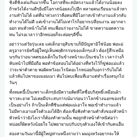
ชิงดีชิงเด่นกันมากขึ้น โอกาสที่จะสมัครงานแล้วได้งานน้อยลง
ถ้าหวังได้งานดีๆยิ่งมีโอกาสน้อยลงไปอีก หลายคนเรียนมาแล้วหา
งานทำไม่ได้ แต่ที่น่าห่วงกว่าคือคนที่มีโอกาสเข้าทำงานแล้วกลับ
ทำงานได้ไม่ดี แค่เข้างานได้ไม่เท่าไรก็อยากเปลี่ยนงาน อยากลา
ออก ทนหัวหน้าไม่ได้ ทนเพื่อนร่วมงานไม่ได้ ขาดความอดความ
ทน ไม่รอเวลาว่าอีกหน่อยก็จะค่อยๆดีขึ้น
อย่าว่าแต่วัยรุ่นเลย แค่เด็กอายุสิบขวบก็มีปัญหามิใช่น้อย พ่อแม่
ครูอาจารย์หรือผู้ใหญ่เห็นพฤติกรรมของเด็กๆแล้ว ต้องรู้สึกเหมือ
นๆกันว่าอนาคตของเด็กในวันข้างหน้าจะเป็นเช่นไร เวลาว่างก็
หันหน้าไปที่มือถือ พอทำข้อสอบไม่ได้อย่างที่หวังไว้ก็ขู่พ่อแม่แล้ว
ว่าจะฆ่าตัวตาย พอผิดหวังอะไรนิดอะไรหน่อยก็บอกว่ารับไม่ได้
แล้วหันไปหาของมอมเมา หันไปคบเพื่อนที่เอาแต่ทำเรื่องสนุกไป
วันๆ
ทั้งหมดนี้เป็นเพราะเด็กๆยังมีความคิดที่ใสซื่อบริสุทธิ์เหมือนผ้า
ขาวสะอาด ไม่เคยมีประสบการณ์มาก่อนว่าโลกข้างนอกของจริง
เป็นอย่างไร ถ้าเป็นเด็กที่ชินแต่พ่อแม่เอาใจ พอเข้าทำงานแล้ว
ไม่มีทางเอาแต่ใจตัวเองได้อีก ต้องเชื่อฟังทำตามคำสั่งของหัวหน้า
หัวหน้าว่ายังไงเราก็ต้องทำตามนั้น พอถูกหัวหน้าตำหนิต่อว่า
หน่อยก็ผิดหวังน้อยใจ ไม่พยายามปรับปรุงตัวเองให้เข้ากับคนอื่น
สองสามวันมานี้มีผู้ใหญ่ท่านหนึ่งถามว่า ผมมุ่งหวังอยากจะให้