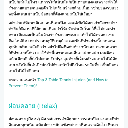
สนับก็เล่นไม่ไหว แต่การใส่สนับนั้นก็เป็นดาบสองคมเพราะทำให้
ร่างกายสบายจนเคยตัว ไม่เสริมสร้างกล้ามเนื้อมาช่วยรองรับแรง
พอพึ่งสนับเข่าสนับข้อศอกก็ต้องสวมสนับไปเรื่อยๆ
อย่าว่าแต่ทีมชาติเลย คนที่เล่นปิงปองแค่เพื่อได้ออกกำลังกายบ้าง
ท่ายืนก็ผิด ท่าตีก็ผิด ผมเตือนว่าให้ปรับท่าเสียใหม่ก็ดื้อไม่ยอมทำ
ตาม เถียงคอเป็นเอ็นอ้างว่าร่างกายของเขาทำไม่ได้หรอก แขน
ติด ไหล่ติด เคยประสบอุบัติเหตุบ้าง เคยชินตีท่าอย่างนี้มาตลอด
คุยทับกลับมาเสียอีกว่า อย่าไปยึดติดกับตำรานักเลย หลายคนเขา
ก็ตีท่าแบบนี้กัน เขาใช้ท่านี้เอาชนะคนอื่นมานักต่อนัก ผมเตือน
แล้วเตือนอีกก็ยังไม่ยอมปรับปรุง สุดท้ายก็เจ็บหลังจนเล่นไม่ได้อีก
เลย หรือไม่ก็เล่นปิงปองไม่ก้าวหน้าไปถึงไหน รอวันที่จะเจ็บตัวจน
เล่นไม่ได้ไปอีกคน
บทความแนะนำ
Top 3 Table Tennis Injuries (and How to
Prevent Them)!
ผ่อนคลาย (Relax)
ผ่อนคลาย (Relax) คือ หลักการสำคัญของการเล่นปิงปองและกีฬา
อื่นแทบทุกชนิด แม้แต่การขยับแข้งขยับขาที่คนเราเดินไปเดินมา