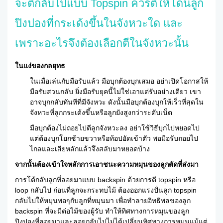
จะตีกลับไปแบบ Topspin ควรตีให้โดนลูก
ปิงปองที่กระเด้งขึ้นในจังหวะใด และ
เพราะอะไรจึงต้องเลือกตีในจังหวะนั้น
ในแง่ของกลยุทธ
ในเมื่อเล่นกับมือรับแล้ว มือบุกต้องบุกเสมอ อย่าเปิดโอกาสให้
มือรับสวนกลับ ยิ่งมือรับยุคนี้ไม่ใช่เอาแต่รับอย่างเดียว เขา
อาจบุกกลับทันทีที่มีจังหวะ ดังนั้นมือบุกต้องบุกให้เร็วที่สุดใน
จังหวะที่ลูกกระเด้งขึ้นหรือลูกยังสูงกว่าระดับเน็ต
มือบุกต้องไม่ถอยไปตีลูกจังหวะลง อย่าใช้วิธีบุกไปหยอดไป
แต่ต้องบุกโยกซ้ายขวาหรือท้อปอัดเข้าตัว พอมือรับถอยไป
ไกลและเสียหลักแล้วจึงสลับมาหยอดบ้าง
จากนั้นต้องเข้าใจหลักการเอาชนะความหมุนของลูกตัดที่ส่งมา
การโต้กลับลูกที่ลอยมาแบบ backspin ด้วยการตี topspin หรือ
loop กลับไป ก่อนที่ลูกจะกระทบไม้ ต้องออกแรงปั่นลูก topspin
กลับไปให้หมุนพอๆกับลูกที่หมุนมา เพื่อทำลายอิทธิพลของลูก
backspin ที่จะมีต่อไม้ของผู้รับ ทำให้ทิศทางการหมุนของลูก
ปิงปองที่ลอยมาและลอยกลับไปไม่ได้เปลี่ยนทิศทางการหมุนแม้แต่