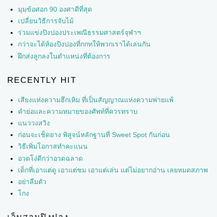
มุมข้อศอก 90 องศาดีที่สุด
เปลี่ยนวิธีการจับไม้
ร่วมแข่งปิงปองประเพณีธรรมศาสตร์จุฬาฯ
กว่าจะได้ห้องปิงปองที่กกทให้พวกเราได้เล่นกัน
ฝึกส่งลูกลงในตำแหน่งที่ต้องการ
RECENTLY HIT
เสียงแห่งความฮึกเหิม ที่เป็นสัญญาณแห่งความพ่ายแพ้
คำย่อและความหมายของศัพท์ที่ควรทราบ
แนววงสวิง
ก่อนจะเช็ดยาง พิสูจน์หลักฐานที่ Sweet Spot กันก่อน
วิธีเพิ่มโอกาสทำคะแนน
อวดโง่ดีกว่าอวดฉลาด
เด็กที่เอาแต่ดู เอาแต่ชม เอาแต่เล่น แต่ไม่อยากอ่าน เลยหมดสภาพ
อย่าลืมตัว
โกง