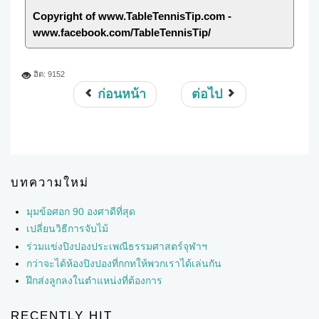
Copyright of www.TableTennisTip.com -
www.facebook.com/TableTennisTip/
ฮิต: 9152
ก่อนหน้า
ต่อไป
บทความใหม่
มุมข้อศอก 90 องศาดีที่สุด
เปลี่ยนวิธีการจับไม้
ร่วมแข่งปิงปองประเพณีธรรมศาสตร์จุฬาฯ
กว่าจะได้ห้องปิงปองที่กกทให้พวกเราได้เล่นกัน
ฝึกส่งลูกลงในตำแหน่งที่ต้องการ
RECENTLY HIT