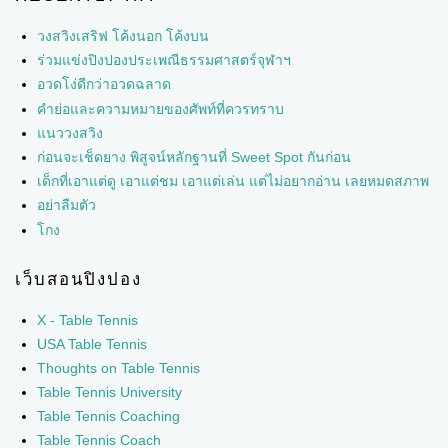
วงสวิงเสริฟ โค้งนอก โค้งบน
ร่วมแข่งปิงปองประเพณีธรรมศาสตร์จุฬาฯ
อวดโง่ดีกว่าอวดฉลาด
คำย่อและความหมายของศัพท์ที่ควรทราบ
แนววงสวิง
ก่อนจะเช็ดยาง พิสูจน์หลักฐานที่ Sweet Spot กันก่อน
เด็กที่เอาแต่ดู เอาแต่ชม เอาแต่เล่น แต่ไม่อยากอ่าน เลยหมดสภาพ
อย่าลืมตัว
โกง
เว็บสอนปิงปอง
X - Table Tennis
USA Table Tennis
Thoughts on Table Tennis
Table Tennis University
Table Tennis Coaching
Table Tennis Coach