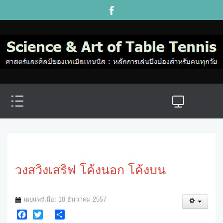
วงสวิงเสริฟ โค้งนอก โค้งบน
เผยแพร่เมื่อ: 18 ธันวาคม 2557