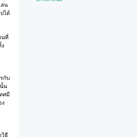
เล่น
ไปได้
นที่
้ง
รกับ
นั้น
ทศมี
อง
วิธี