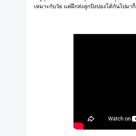
เหมาะกับวัย แค่ฝึกส่งลูกปิงปองโต้กันไปมา