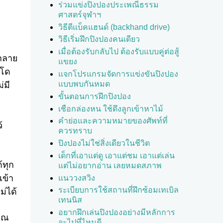
ร่วมแข่งปิงปองประเพณีธรรม
ศาสตร์จุฬาฯ
วิธีตีแบ็คแฮนด์ (backhand drive)
วิธีเริ่มฝึกปิงปองคนเดียว
เมื่อต้องรับกลับไป ต้องรับแบบคู่ต่อสู้
นกลาย
แขยง
ูโด
แจกโปรแกรมจัดการแข่งขันปิงปอง
แบบพบกันหมด
่มี
ขั้นตอนการฝึกปิงปอง
เชือกล่องหน ใช้ดึงลูกเข้าหาไม้
คำย่อและความหมายของศัพท์ที่
้
ควรทราบ
ปิงปองไม่ใช่สิ่งเดียวในชีวิต
เด็กที่เอาแต่ดู เอาแต่ชม เอาแต่เล่น
้ทุก
แต่ไม่อยากอ่าน เลยหมดสภาพ
เข้า
แนววงสวิง
ระเบียบการใช้สถานที่ฝึกซ้อมเทเบิล
ม่ได้
เทนนิส
อยากฝึกเล่นปิงปองอย่างมีหลักการ
คุณ
จะไปที่ไหนดี